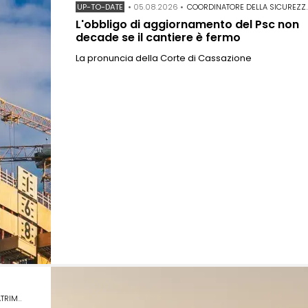
UP-TO-DATE
•
05.08.2026
•
COORDINATORE DELLA SICUREZZA IN FASE DI ESECUZIONE
L'obbligo di aggiornamento del Psc non
decade se il cantiere è fermo
La pronuncia della Corte di Cassazione
NIO DELL'UMANITÀ
•
POLITECNICO DI MILANO
•
REM KOOLHAAS
•
SITI UNESCO