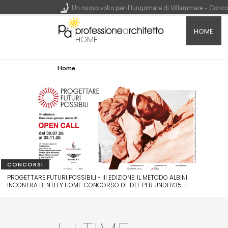
Un nuovo volto per il lungomare di Villammare - Conc
HOME
L'obbligo di aggiornamento del Psc non decade se il c
HOME
Un masterplan per il futuro di Lariofiere, sul Lago di 
Home
Premio Bruno Zevi 2026: saggi storico-critici inediti 
CONCORSI
PROGETTARE FUTURI POSSIBILI - III EDIZIONE: IL METODO ALBINI
INCONTRA BENTLEY HOME .CONCORSO DI IDEE PER UNDER35 +
WORKSHOP A CURA DI FONDAZIONE FRANCO ALBINI E FRANCO
ALBINI ACADEMY CON CLUB HOUSE ITALIA · MONTEPREMI: 4.500
€ + VITTO E ALLOGGIO DURANTE IL WORKSHOP