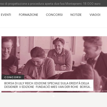
orso di progettazione a procedura aperta due fasi Montepremi: 18.000 euro
EVENTI
FORMAZIONE
CONCORSI
NOTIZIE
VIAGGI
antiere è fermo - La pronuncia della Corte di Cassazione
Como - Concorso di idee · Al vincitore un premio di 5.000 euro
sull'architettura - XX edizione promossa dalla Fondazione Bruno Zevi
CONCORSI
BORSA DI LILLY REICH. EDIZIONE SPECIALE SULLA EREDITÀ DELLA
DESIGNER .V EDIZIONE · FUNDACIÓ MIES VAN DER ROHE · BORSA
DI 9.000 EURO