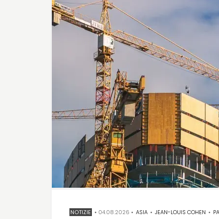
NOTIZIE
•
04.08.2026
•
ASIA
•
JEAN-LOUIS COHEN
•
PATRIMO