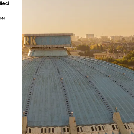
ieci
del