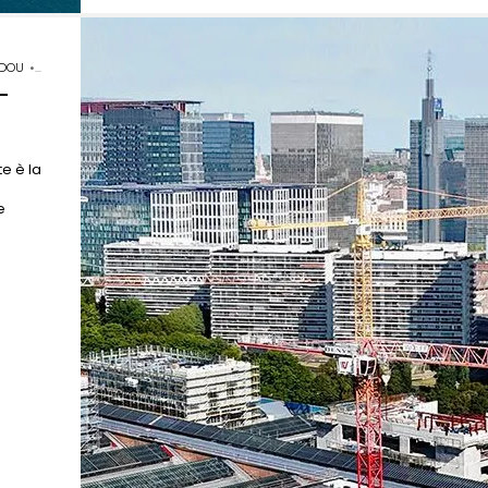
IDOU
•
NOAARCHITECTEN
•
SERGISON BATES ARCHITECTS
 -
te è la
e