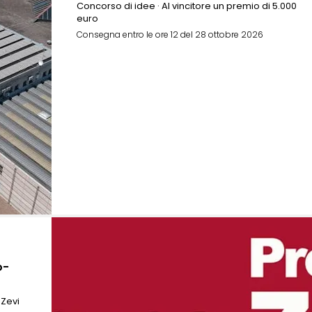
Concorso di idee · Al vincitore un premio di 5.000
euro
Consegna entro le ore 12 del 28 ottobre 2026
o-
 Zevi