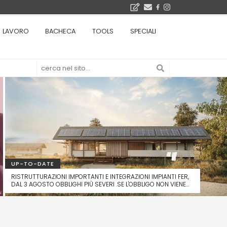
Il museo città: a Bruxelles apre Kanal - Centre Pompidou dedicato all'arte e all'architettura - Yves Goldstein, Dg: «Il museo è tutto perché l'arte è la forza di emancipazione più straordinaria e l'architettura si occupa di costruire il futuro delle città, ma può essere niente se non è anche riflessione sul futuro dell'umanità»
LAVORO
BACHECA
TOOLS
SPECIALI
Tashkent modernista è sito Unesco: dieci architetture nella World Heritage List - Dietro l'iscrizione, il lavoro del Polo di Mantova del Politecnico di Milano con lo studio GRACE
UP-TO-DATE
RISTRUTTURAZIONI IMPORTANTI E INTEGRAZIONI IMPIANTI FER,
DAL 3 AGOSTO OBBLIGHI PIÙ SEVERI .SE L'OBBLIGO NON VIENE
RISPETTATO, IL TITOLO EDILIZIO NON PUÒ ESSERE RILASCIATO